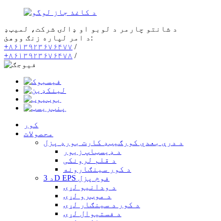
د شانتو چارمر د لوبو او ډالۍ شرکت، لمیټډ
د امر لپاره زنګ ووهئ:
+۸۶۱۳۹۲۳۶۷۶۴۷۷
/
+۸۶۱۳۹۲۳۶۷۶۴۷۸
/
کور
محصولات
د درې بعدي کورګیټډ کارت بورډ پزل
د ډیسټاپ زیور
د قلم لرونکی
د کور سينګارونه
د 3D EPS فوم پزل
د ودانیو لړۍ
د موټرو لړۍ
د کور د سينګار لړۍ
د فستیوال لړۍ