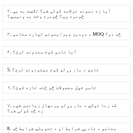
۲. آیا زه نمونه ترلاسه کولی شم؟ لګښت به یې
څومره وي؟ څومره وخت به ونیسي؟
۳. د دودیز ډیزاینونو لپاره ستاسو MOQ څه دی؟
۴. آیا تاسو کوم سندونه لرئ؟
5. تاسو د بار وړلو کوم میتودونه لرئ؟
۶. تاسو خپل محصولات څو ځله تازه کوئ؟
۷. که زما توکي د بار وړلو پرمهال زیانمن شي،
زه څه کولی شم؟
8. ستاسو د تادیې شرایط او د تحویلي شرایط څه