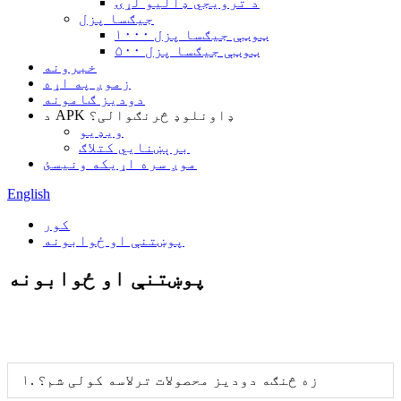
د ترویجي ډالیو لړۍ
جیګسا پزل
۱۰۰۰ ټوټې جیګسا پزل
۵۰۰ ټوټې جیګسا پزل
خبرونه
زموږ په اړه
دودیز ګامونه
د APK ډاونلوډ څرنګوالی؟
ویډیو
برېښنايي کتلاګ
موږ سره اړیکه ونیسئ
English
کور
پوښتنې او ځوابونه
پوښتنې او ځوابونه
۱. زه څنګه دودیز محصولات ترلاسه کولی شم؟