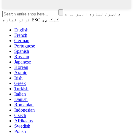
د لټون لپاره انټر یا د
تړلو لپاره ESC کیکاږئ
English
French
German
Portuguese
Spanish
Russian
Japanese
Korean
Arabic
Irish
Greek
Turkish
Italian
Danish
Romanian
Indonesian
Czech
Afrikaans
Swedish
Polish