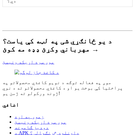
دي؟
د یو ځانګړي شی په لټه کې یاست؟
مهرباني وکړئ ډډه مه کوئ →
موږ سره اړیکه ونیسئ
موږ په فعاله توګه د نویو کاغذي محصولاتو په
پراختیا کې بوخت یو او د کاغذي محصولاتو ته د نوي
ژوند ورکولو ته ژمن یو!
اضافي
زموږ په اړه
موږ سره اړیکه ونیسئ
دودیز ګامونه
د APK ډاونلوډ څرنګوالی؟