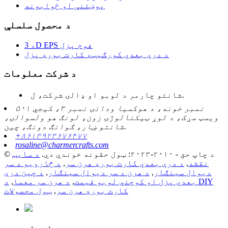
پوښتنې او ځوابونه
د محصول سلسلې
د 3D EPS فوم پزل
د درې بعدي کورګیټډ کارت بورډ پزل
د شرکت معلومات
شانتو چارمر د لوبو او ډالۍ شرکت، ل.
۵۰۱ نمبر خونه، د هوکسیا ودانۍ نمبر ۳، کیجي
ویسټ سړک، د لوړ ټیکنالوژۍ زون، لونګ هو ولسوالۍ،
شانتو ښار، ګوانګ دونګ، چین.
+۸۶۱۳۹۲۳۶۷۶۴۷۷
rosaline@charmercrafts.com
© د چاپ حق - ۲۰۱۰-۲۰۲۳: ټول حقونه خوندي دي.
د سایټ
نقشه
,
د درې بعدي کارت بورډ هرن سر
,
د څارویو د سر
دیوال سينګار
,
د هرن د سر دیوال سينګار
,
د چین درې
بعدي پزل او کوچني لوبو قیمت
,
د هرن سر معما
,
د DIY
کارت بورډ هرن سر
,
ټول محصولات