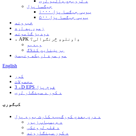
د ترویجي ډالیو لړۍ
جیګسا پزل
۱۰۰۰ ټوټې جیګسا پزل
۵۰۰ ټوټې جیګسا پزل
خبرونه
زموږ په اړه
دودیز ګامونه
د APK ډاونلوډ څرنګوالی؟
ویډیو
برېښنايي کتلاګ
موږ سره اړیکه ونیسئ
English
کور
محصولات
د 3D EPS فوم پزل
د کور د سينګار لړۍ
کټګورۍ
د درې بعدي کورګیټډ کارت بورډ پزل
د ډیسټاپ زیور
د قلم لرونکی
د کور سينګارونه