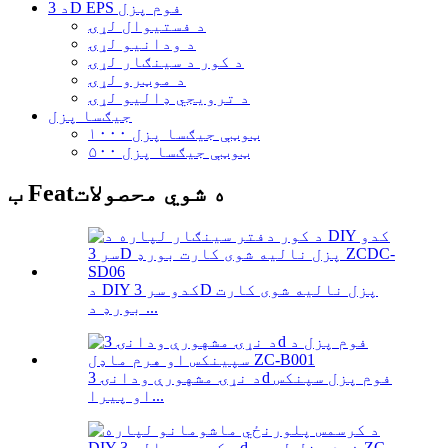
د 3D EPS فوم پزل
د فستیوال لړۍ
د ودانیو لړۍ
د کور د سينګار لړۍ
د موټرو لړۍ
د ترویجي ډالیو لړۍ
جیګسا پزل
۱۰۰۰ ټوټې جیګسا پزل
۵۰۰ ټوټې جیګسا پزل
ب Featه شوي محصولات
د DIY کدو سر 3D پزل نالیه شوی کارت
بورډ د ...
د نړۍ مشهورې ودانۍ 3d فوم پزل سپنکس
او پیرا...