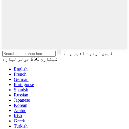
د لټون لپاره انټر یا د
تړلو لپاره ESC کیکاږئ
English
French
German
Portuguese
Spanish
Russian
Japanese
Korean
Arabic
Irish
Greek
Turkish