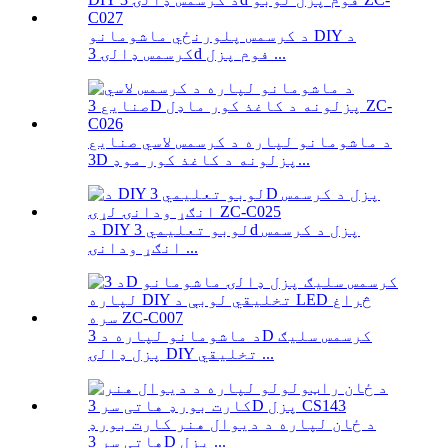
د کرسمس پلورنځي ماشومانو DIY د
کرسمس ډالۍ 3d فوم پزل ...
د ماشومانو لپاره د کرسمس لاسي صنایع
3D پزلونه د کاغذ کور موډ...
د DIY لوبو تعلیمي 3d پزل د کرسمس
انګړ ودانۍ ...
د ماشومانو لپاره د 3D کرسمس سلیګ
پزل ډالۍ DIY تخلیقي ...
د ځان لپاره د دیوال هنر کارت بورډ
هاتی سر 3D پزل ...