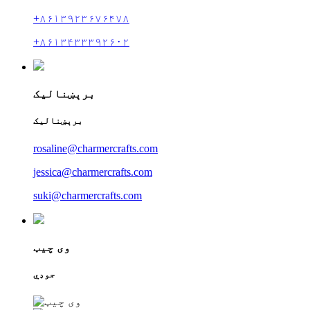
+۸۶۱۳۹۲۳۶۷۶۴۷۸
+۸۶۱۳۴۳۳۳۹۲۶۰۲
برېښنالیک
برېښنالیک
rosaline@charmercrafts.com
jessica@charmercrafts.com
suki@charmercrafts.com
وی چیټ
جوډي