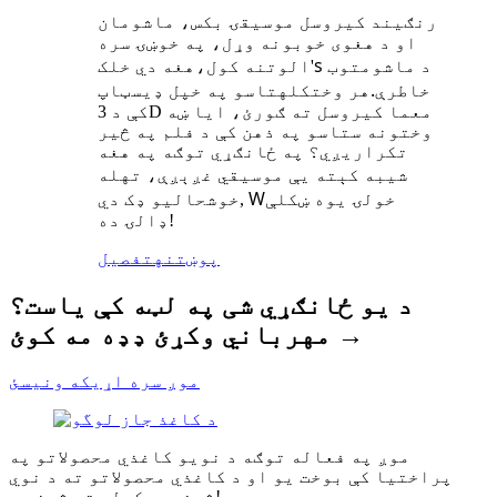
د کیروسل موسیقۍ بکس
رنګین
، ماشومان
او د هغوی خوبونه وړل، په خوښۍ سره
د ماشومتوب
s
هغه دي
خلک
'
الوتنه کول،
خاطرې.
کله
هر وخت
تاسو په خپل ډیسټاپ
کې د 3D معما کیروسل ته ګورئ، ایا ښه
وختونه ستاسو په ذهن کې د فلم په څیر
تکراریږي؟ په ځانګړي توګه په هغه
ته یې موسیقي غږېږې
له
شیبه کې
، ته
W
خوشحالیو ډک دي
خولۍ یوه ښکلې
,
ډالۍ ده!
پوښتنه
تفصیل
د یو ځانګړي شی په لټه کې یاست؟
مهرباني وکړئ ډډه مه کوئ →
موږ سره اړیکه ونیسئ
موږ په فعاله توګه د نویو کاغذي محصولاتو په
پراختیا کې بوخت یو او د کاغذي محصولاتو ته د نوي
ژوند ورکولو ته ژمن یو!