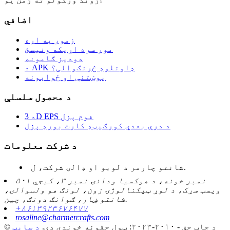
اضافي
زموږ په اړه
موږ سره اړیکه ونیسئ
دودیز ګامونه
د APK ډاونلوډ څرنګوالی؟
پوښتنې او ځوابونه
د محصول سلسلې
د 3D EPS فوم پزل
د درې بعدي کورګیټډ کارت بورډ پزل
د شرکت معلومات
شانتو چارمر د لوبو او ډالۍ شرکت، ل.
۵۰۱ نمبر خونه، د هوکسیا ودانۍ نمبر ۳، کیجي
ویسټ سړک، د لوړ ټیکنالوژۍ زون، لونګ هو ولسوالۍ،
شانتو ښار، ګوانګ دونګ، چین.
+۸۶۱۳۹۲۳۶۷۶۴۷۷
rosaline@charmercrafts.com
© د چاپ حق - ۲۰۱۰-۲۰۲۳: ټول حقونه خوندي دي.
د سایټ