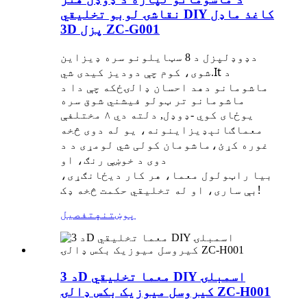
نقاشۍ لوبو تخلیقي DIY کاغذ ماډل
3D پزل ZC-G001
ډوډل
د
پزل د 8 سټایلونو سره ډیزاین
د
It
شوی، کوم چې دودیز کیدی شي.
ماشومانو ده
د احسان ډالۍ
ځکه چې دا د
ماشومانو تر ټولو فیشني شوق سره
ډوډل
دلته دي
۸ مختلفې
یوځای کوي -
,
معماګانې
ډیزاینونه
، یو له دوی څخه
ماشومان کولی شي لومړی د
د
غوره کړئ،
دوی د خوښې رنګ، او
بیا
راټولول
معما، هر کار دی
ځانګړی
،
!
بې ساری، او له تخلیقي حکمت څخه ډک
پوښتنه
تفصیل
د 3D معما تخلیقي DIY اسمبلۍ
کیروسل میوزیک بکس ډالۍ ZC-H001