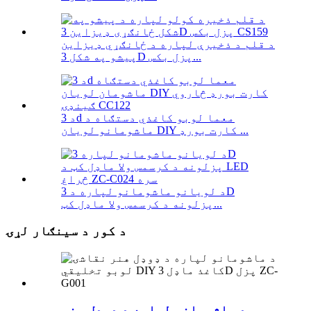
د قلم د ذخیرې لپاره د ځانګړي ډیزاین
پیشو په شکل 3D پزل بکس...
د 3d معما لوبو کاغذي دستګاه د
ماشومانو لویان DIY کارت بورډ ...
د لویانو ماشومانو لپاره د 3D
پزلونه د کرسمس ولا ماډل کټ...
د کور د سينګار لړۍ
د ماشومانو لپاره د ډوډل هنر