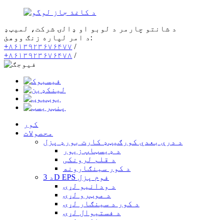
د شانتو چارمر د لوبو او ډالۍ شرکت، لمیټډ
د امر لپاره زنګ ووهئ:
+۸۶۱۳۹۲۳۶۷۶۴۷۷
/
+۸۶۱۳۹۲۳۶۷۶۴۷۸
/
کور
محصولات
د درې بعدي کورګیټډ کارت بورډ پزل
د ډیسټاپ زیور
د قلم لرونکی
د کور سينګارونه
د 3D EPS فوم پزل
د ودانیو لړۍ
د موټرو لړۍ
د کور د سينګار لړۍ
د فستیوال لړۍ