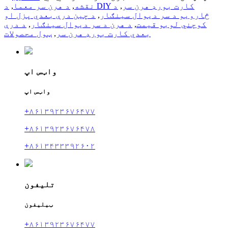
د DIY کارت بورډ هرن سر
,
د
نقشه
,
د هرن سر معما
,
څارویو د سر دیوال سينګار
,
د چین درې بعدي پزل او
کوچني لوبو قیمت
,
د هرن د سر دیوال سينګار
,
د درې
بعدي کارت بورډ هرن سر
,
ټول محصولات
واټس اپ
واټس اپ
+۸۶۱۳۹۲۳۶۷۶۴۷۷
+۸۶۱۳۹۲۳۶۷۶۴۷۸
+۸۶۱۳۴۳۳۳۹۲۶۰۲
تلیفون
ټیلیفون
+۸۶۱۳۹۲۳۶۷۶۴۷۷