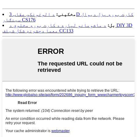
مخکینی:
د الوتونکي عقاب 3D کارت بورډ پزل دیوال
سينګار CS176
بل:
د ماشومانو لپاره د کارت بورډ مخلوق د DIY 3D
معما دچشونډ شکل شیلف CC133