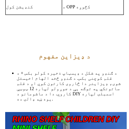
د OPP کڅوړه
کنډیشن کول
د ډیزاین مفهوم
د ګنډو په شکل د ډیسټاپ ذخیره کولو بکس + د
قلم کوچنی بکس. د ګنډو څخه الهام اخیستل
شوی، ډیزاینر دا څاروی کارتون کوي ​​او د قلم
ساتونکي په توګه یې د جوړولو لپاره 12 ټوټې
کاروي. دا د ماشومانو د DIY اسمبلۍ لپاره
یوه ښه ډالۍ ده.