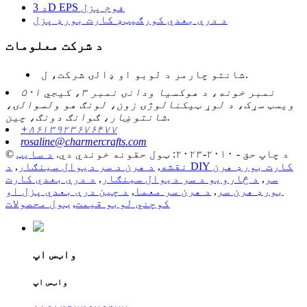
د 3D EPS فوم پزل
د درې بعدي کورګیټډ کارت بورډ پزل
د شرکت معلومات
شانتو چارمر د لوبو او ډالۍ شرکت، ل.
۵۰۱ نمبر خونه، د هوکسیا ودانۍ نمبر ۳، کیجي
ویسټ سړک، د لوړ ټیکنالوژۍ زون، لونګ هو ولسوالۍ،
شانتو ښار، ګوانګ دونګ، چین.
+۸۶۱۳۹۲۳۶۷۶۴۷۷
rosaline@charmercrafts.com
© د چاپ حق - ۲۰۱۰-۲۰۲۳: ټول حقونه خوندي دي.
د سایټ
نقشه
,
د هرن د سر دیوال سينګار
,
د DIY کارت بورډ هرن
سر
,
د څارویو د سر دیوال سينګار
,
د درې بعدي کارت
بورډ هرن سر
,
د هرن سر معما
,
د چین درې بعدي پزل او
کوچني لوبو قیمت
,
ټول محصولات
واټس اپ
واټس اپ