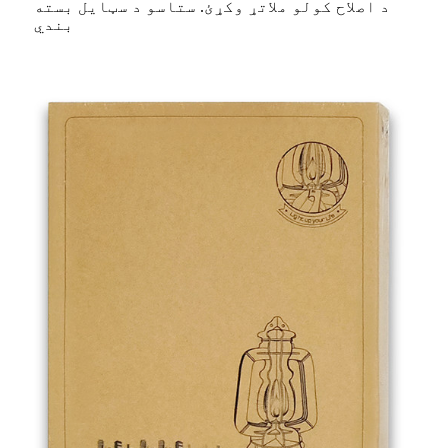
د اصلاح کولو ملاتړ وکړئ. ستاسو د سټایل بسته
بندي