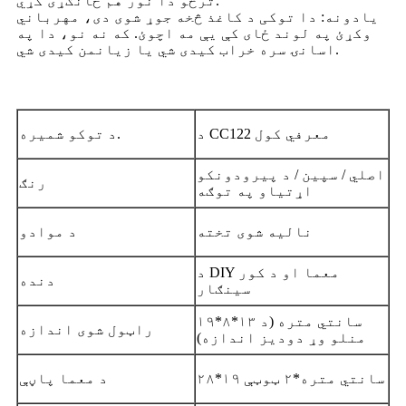
ترڅو دا نور هم ځانګړی کړي.
یادونه: دا توکی د کاغذ څخه جوړ شوی دی، مهرباني
وکړئ په لوند ځای کې یې مه اچوئ. که نه نو، دا په
اسانۍ سره خراب کیدی شي یا زیانمن کیدی شي.
د CC122 معرفي کول
د توکو شمیره.
اصلي / سپین / د پیرودونکو
رنګ
اړتیاو په توګه
نالیه شوی تخته
د موادو
د DIY معما او د کور
دنده
سينګار
۱۹*۸*۱۳ سانتي متره (د
راټول شوی اندازه
منلو وړ دودیز اندازه)
۲۸*۱۹ سانتي متره*۲ ټوټې
د معما پاڼې