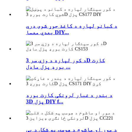
د کبانو لپاره د کاغذ جوړ شوی درې
بعدي معما DIY...
د کور لپاره د وزې سر 3D کارت
بورډ پزل ماډل ...
د بندر د غبار لرونکې کارت بورډ
3D پزل DIY f...
د مور او ماشوم د هوسۍ په شکل د بې