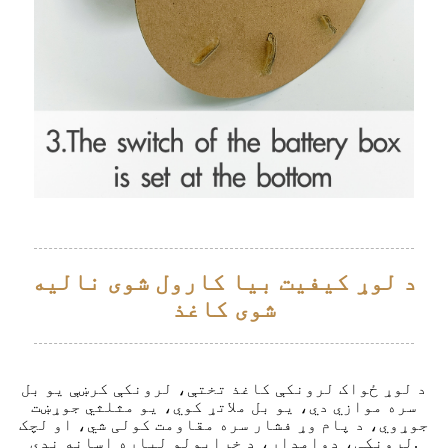
د لوړ کیفیت بیا کارول شوی نالیه
شوی کاغذ
د لوړ ځواک لرونکې کاغذ تختې، لرونکې کرښې یو بل
سره موازي دي، یو بل ملاتړ کوي، یو مثلثي جوړښت
جوړوي، د پام وړ فشار سره مقاومت کولی شي، او لچک
لرونکی، دوامدار، د خرابولو لپاره اسانه ندي.