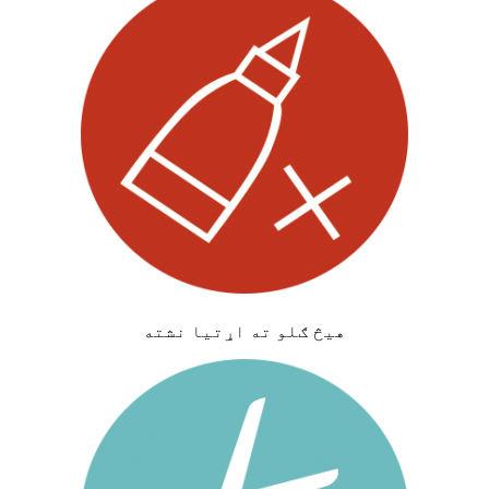
هیڅ ګلو ته اړتیا نشته