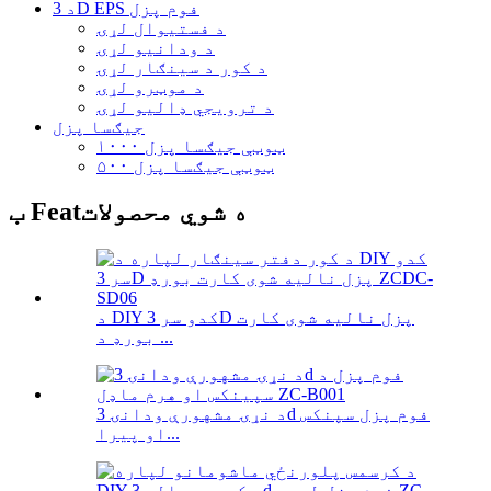
د 3D EPS فوم پزل
د فستیوال لړۍ
د ودانیو لړۍ
د کور د سينګار لړۍ
د موټرو لړۍ
د ترویجي ډالیو لړۍ
جیګسا پزل
۱۰۰۰ ټوټې جیګسا پزل
۵۰۰ ټوټې جیګسا پزل
ب Featه شوي محصولات
د DIY کدو سر 3D پزل نالیه شوی کارت
بورډ د ...
د نړۍ مشهورې ودانۍ 3d فوم پزل سپنکس
او پیرا...