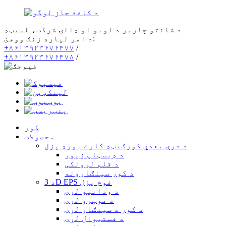
د شانتو چارمر د لوبو او ډالۍ شرکت، لمیټډ
د امر لپاره زنګ ووهئ:
+۸۶۱۳۹۲۳۶۷۶۴۷۷
/
+۸۶۱۳۹۲۳۶۷۶۴۷۸
/
کور
محصولات
د درې بعدي کورګیټډ کارت بورډ پزل
د ډیسټاپ زیور
د قلم لرونکی
د کور سينګارونه
د 3D EPS فوم پزل
د ودانیو لړۍ
د موټرو لړۍ
د کور د سينګار لړۍ
د فستیوال لړۍ