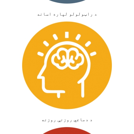
د راټولولو لپاره اسانه
د دماغي روزنې روزنه