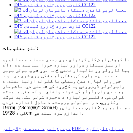
لنډ معلومات:
دا کوچنی او ښکلی ګینډای درې بعدي معما د معما لوبو
او میز سينګار دواړو لپاره خورا مناسبه ده. دا
'
د
بیا کارولو وړ نالیدار تختې څخه جوړ شوی. ټولې ټوټې
د معما په پاڼو کې مخکې له مخکې پرې شوي دي نو د
جوړولو لپاره هیڅ وسیلې یا ګلو ته اړتیا نشته. د
راټولولو لارښوونې په کڅوړه کې شاملې دي. ماشومان
به د دې راټولولو کې خوند واخلي او له هغې وروسته
کولی شي د قلمونو لپاره د ذخیره کولو بکس په توګه
وکاروي. د راټولولو وروسته د ماډل اندازه نږدې
19cm(L)*8cm(W)*13cm(H) ده. دا به په 2 فلیټ معما پاڼو
کې د 28*19cm اندازې سره بسته شي.
PDF ته ډاونلوډ کړئ
د
دودیز امر
د عمده خرڅلاو امر