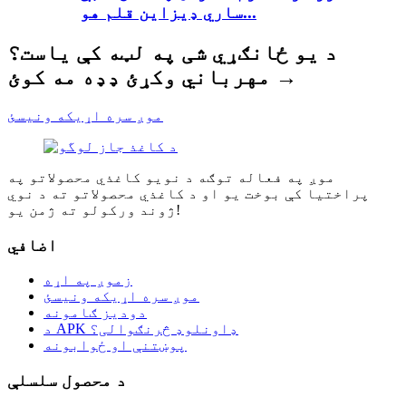
ساري ډیزاین قلم هو...
د یو ځانګړي شی په لټه کې یاست؟
مهرباني وکړئ ډډه مه کوئ →
موږ سره اړیکه ونیسئ
موږ په فعاله توګه د نویو کاغذي محصولاتو په
پراختیا کې بوخت یو او د کاغذي محصولاتو ته د نوي
ژوند ورکولو ته ژمن یو!
اضافي
زموږ په اړه
موږ سره اړیکه ونیسئ
دودیز ګامونه
د APK ډاونلوډ څرنګوالی؟
پوښتنې او ځوابونه
د محصول سلسلې