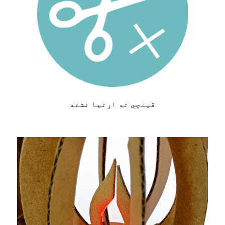
قینچي ته اړتیا نشته