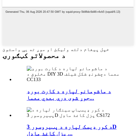
خپل پیغام دلته ولیکئ او موږ ته یې واستوئ
د محصولاتو کټګورۍ
د ماشومانو لپاره د کارت بورډ
جوړ شوی درې بعدي معما...
د کور ډیسک لپاره د پټیروسور 3D
پزل کاغذ ماډل ...