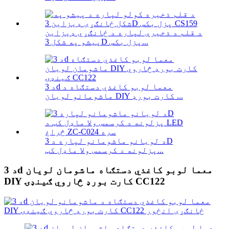
د قلم د ذخیرې لپاره د ځانګړي ډیزاین
پیشو په شکل 3D پزل بکس...
د 3d معما لوبو کاغذي دستګاه د
ماشومانو لویان DIY کارت بورډ ...
د لویانو ماشومانو لپاره د 3D
پزلونه د کرسمس ولا ماډل کټ...
د 3d معما لوبو کاغذي دستګاه ماشومان لویان
DIY کارت بورډ څاروي ګینډۍ CC122