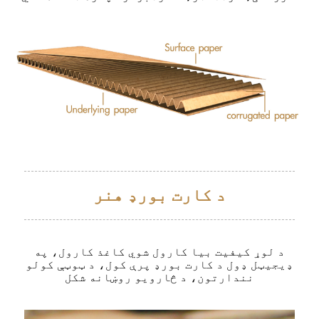
د کارت بورډ هنر
د لوړ کیفیت بیا کارول شوي کاغذ کارول، په
ډیجیټل ډول د کارت بورډ پرې کول، د ټوټې کولو
نندارتون، د څارویو روښانه شکل