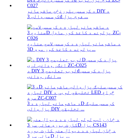
د کرسمس پلورنځي ماشومانو DIY د
کرسمس ډالۍ 3d فوم پزل ...
د ماشومانو لپاره د کرسمس لاسي صنایع
3D پزلونه د کاغذ کور موډ...
د DIY لوبو تعلیمي 3d پزل د کرسمس
انګړ ودانۍ ...
د ماشومانو لپاره د 3D کرسمس سلیګ
پزل ډالۍ DIY تخلیقي ...
د ځان لپاره د دیوال هنر کارت بورډ
هاتی سر 3D پزل ...