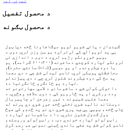
نمونې امر
د محصول تفصیل
د محصول ټګونه
ګینډان د پاتې شویو لویو میګافاونا څخه دي: ټول
یې په لویوالي کې لږترلږه یو ټن وزن لري. دوی د
بوټو خوړونکو رژیم لري، د دوی د اندازې تی
لرونکو لپاره کوچني دماغونه (۴۰۰-۶۰۰ ګرامه)، یو
یا دوه ښکرونه، او یو موټی (۱.۵-۵ سانتي متره)،
محافظتي پوټکی لري. تاسو لیدلی شئ چې د دې معما
په مخ کې دوه ښکرونه شتون لري چې د دې پیژندلو
لپاره یو ځانګړی ځانګړتیا ده.
دا توکی کولی شي د ماشومانو د لاسي مهارتونو ته
وده ورکړي او په څارویو کې د دوی علاقه وهڅوي. د
معما فلیټ شیټونه د غیر زهرجن او چاپیریال
دوستانه نالیه شوي تختې څخه جوړ شوي دي پرته له
چاپ څخه، ټوټې یې ښه پرې شوي دي نو په څنډو کې هیڅ
ډول ګنډل شتون نلري. دا د ماشومانو لپاره د
راټولولو لپاره خوندي دی. د راټولولو وروسته،
تاسو کولی شئ په هغې باندې ځینې نمونې هم رسم کړئ