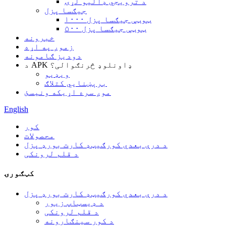
د ترویجي ډالیو لړۍ
جیګسا پزل
۱۰۰۰ ټوټې جیګسا پزل
۵۰۰ ټوټې جیګسا پزل
خبرونه
زموږ په اړه
دودیز ګامونه
د APK ډاونلوډ څرنګوالی؟
ویډیو
برېښنايي کتلاګ
موږ سره اړیکه ونیسئ
English
کور
محصولات
د درې بعدي کورګیټډ کارت بورډ پزل
د قلم لرونکی
کټګورۍ
د درې بعدي کورګیټډ کارت بورډ پزل
د ډیسټاپ زیور
د قلم لرونکی
د کور سينګارونه