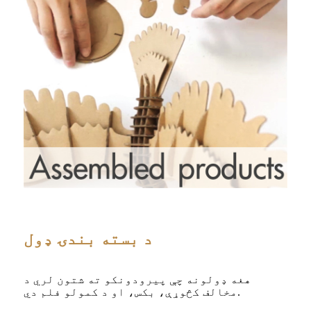
د بسته بندۍ ډول
هغه ډولونه چې پیرودونکو ته شتون لري د
مخالف کڅوړې، بکس، او د کمولو فلم دي.