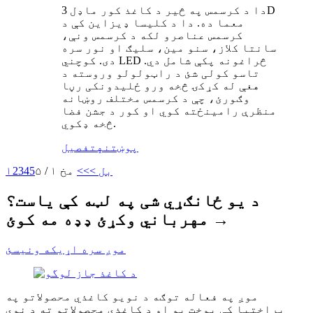
دا د کرسمس په څیر د کاغذ کور ماډل 3D
معما ده. دا د کلیسا ډیزاین کې د
کرسمس عناصرو لکه د کرسمس ونې،
سانتا کلاز، سنو مین، سلیګ او نور سره
دی. کوچني LED څراغونه پکې شامل دي.
تاسو کولی شئ د راټولولو وروسته د
هغې له کړکۍ څخه ورو ځلیدونکی رڼا
وګورئ، چې د کرسمس مختلف روښانه
منظرې رامینځته کوي او کور د جشن فضا
څخه ډکوي.
پوښتنه
تفصیل
بل >
>>
مخ ۱ / ۵
5
4
3
2
۱
د یو ځانګړي شی په لټه کې یاست؟
مهرباني وکړئ ډډه مه کوئ →
موږ سره اړیکه ونیسئ
موږ په فعاله توګه د نویو کاغذي محصولاتو په
پراختیا کې بوخت یو او د کاغذي محصولاتو ته د نوي