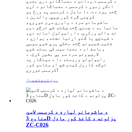
د کرسمس د ودانۍ د معماګانو درې بعدي
انګړ زموږ د کرسمس د معماګانو د لړۍ
څخه یوه ده. دا ماډل د کرسمس په ورځ یو
کوچنی ګرم کور ښیي. والدین د
ماشومانو سره د واورې سړی جوړوي،
سانټا به د چمني څخه ښکته شي ترڅو دوی
ته ډالۍ ورکړي. دا راټولول اسانه دي،
د قینچي یا ګلو اړتیا نشته، یوازې د
فلیټ شیټونو څخه مخکې پرې شوي ټوټې
وباسئ او د معما سیټ کې بسته شوي
لارښوونو سره سم یې بشپړ کړئ. د
راټولولو وروسته دا د سینګار په
توګه کارول کیدی شي او ستاسو کور
کرسمس جوړوي!
پوښتنه
تفصیل
د ماشومانو لپاره د کرسمس لاسي
صنایع 3D پزلونه د کاغذ کور ماډل
ZC-C026