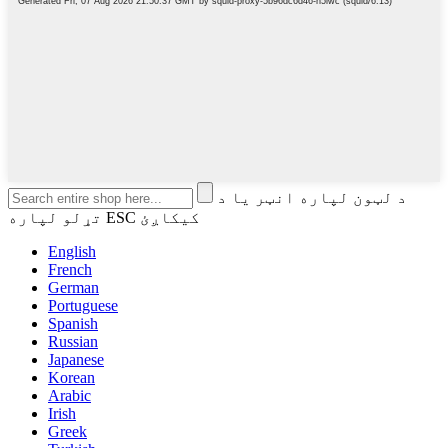
د لټون لپاره انټر یا د
تړلو لپاره ESC کیکاږئ
English
French
German
Portuguese
Spanish
Russian
Japanese
Korean
Arabic
Irish
Greek