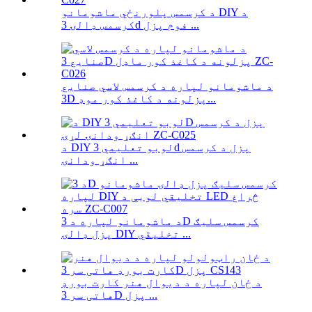
د کرسمس پلورنځي ماشومانو DIY د
کرسمس ډالۍ 3d فوم پزل ...
د ماشومانو لپاره د کرسمس لاسي صنایع
3D پزلونه د کاغذ کور موډ...
د DIY لوبو تعلیمي 3d پزل د کرسمس
انګړ ودانۍ ...
د ماشومانو لپاره د 3D کرسمس سلیګ
پزل ډالۍ DIY تخلیقي ...
د ځان لپاره د دیوال هنر کارت بورډ
هاتی سر 3D پزل ...