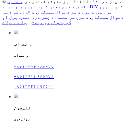
© د چاپ حق - ۲۰۱۰-۲۰۲۳: ټول حقونه خوندي دي.
د سایټ
نقشه
,
د درې بعدي کارت بورډ هرن سر
,
د DIY کارت بورډ
هرن سر
,
د هرن د سر دیوال سينګار
,
د څارویو د سر
دیوال سينګار
,
د هرن سر معما
,
د چین درې بعدي پزل او
کوچني لوبو قیمت
,
ټول محصولات
واټس اپ
واټس اپ
+۸۶۱۳۹۲۳۶۷۶۴۷۷
+۸۶۱۳۹۲۳۶۷۶۴۷۸
+۸۶۱۳۴۳۳۳۹۲۶۰۲
تلیفون
ټیلیفون