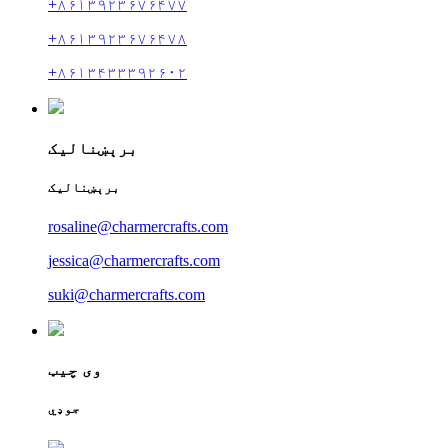
+۸۶۱۳۹۲۳۶۷۶۴۷۷
+۸۶۱۳۹۲۳۶۷۶۴۷۸
+۸۶۱۳۴۳۳۳۹۲۶۰۲
برېښنالیک
برېښنالیک
rosaline@charmercrafts.com
jessica@charmercrafts.com
suki@charmercrafts.com
وی چیټ
جوډي