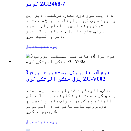
لوبو ZCB468-7
د ډایناسور درې بعدي ترکیب، ډیزاین
په یوه سیټ کې د ډایناسور پنځه مختلف
ترکیبونه لري، د اصلي ډایناسور
نمونې چاپ کارول، د ماډلینګ اغیز
ډیر واقعیت لري.
پوښتنه
تفصیل
د فابریکې مستقیم ترویج 3d فوم
پزل جنګي الوتکې لړۍ ZC-V002
د جنګي الوتکو د ګډولو معما، په بسته
بندۍ کې د مختلفو شکلونو سره د 4 جنګي
الوتکو په ګډون. د راټولولو تفصيلي
لارښوونې ماشومانو ته د راټولولو
لارښوونه کوي.
پوښتنه
تفصیل