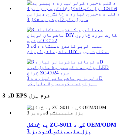
د قلم د ذخیرې لپاره د ځانګړي ډیزاین
پیشو په شکل 3D پزل بکس...
د 3d معما لوبو کاغذي دستګاه د
ماشومانو لویان DIY کارت بورډ ...
د لویانو ماشومانو لپاره د 3D
پزلونه د کرسمس ولا ماډل کټ...
د 3D EPS فوم پزل
په ځنګل ZC-S011 کې د OEM/ODM
دودیز 3d پزل فلیمینګو