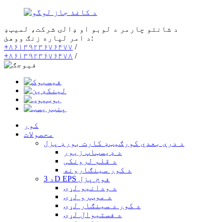
د شانتو چارمر د لوبو او ډالۍ شرکت، لمیټډ
د امر لپاره زنګ ووهئ:
+۸۶۱۳۹۲۳۶۷۶۴۷۷
/
+۸۶۱۳۹۲۳۶۷۶۴۷۸
/
کور
محصولات
د درې بعدي کورګیټډ کارت بورډ پزل
د ډیسټاپ زیور
د قلم لرونکی
د کور سينګارونه
د 3D EPS فوم پزل
د ودانیو لړۍ
د موټرو لړۍ
د کور د سينګار لړۍ
د فستیوال لړۍ