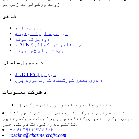
ژوند ورکولو ته ژمن یو!
اضافي
زموږ په اړه
موږ سره اړیکه ونیسئ
دودیز ګامونه
د APK ډاونلوډ څرنګوالی؟
پوښتنې او ځوابونه
د محصول سلسلې
د 3D EPS فوم پزل
د درې بعدي کورګیټډ کارت بورډ پزل
د شرکت معلومات
شانتو چارمر د لوبو او ډالۍ شرکت، ل.
۵۰۱ نمبر خونه، د هوکسیا ودانۍ نمبر ۳، کیجي
ویسټ سړک، د لوړ ټیکنالوژۍ زون، لونګ هو ولسوالۍ،
شانتو ښار، ګوانګ دونګ، چین.
+۸۶۱۳۹۲۳۶۷۶۴۷۷
rosaline@charmercrafts.com