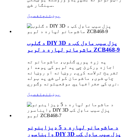
سینګار شي.
پوښتنه
تفصیل
د ګلوب DIY 3D پزل سیټ ماډل کټ د
ماشومانو لپاره د لوبو ZCB468-9
په زړه پورې ګلوب، ماشومانو ته
اجازه ورکړئ چې په لوبو کې پوهه او
تفریح ​​ترلاسه کړي، روښانه او روښانه
چاپ شوی، ماشومان کولی شي په ټوله
نړۍ کې جغرافیایي موقعیتونه وګوري.
پوښتنه
تفصیل
د ماشومانو لپاره د 5 ډیزاینونو
ډایناسور DIY 3D پزل سیټ ماډل کټ