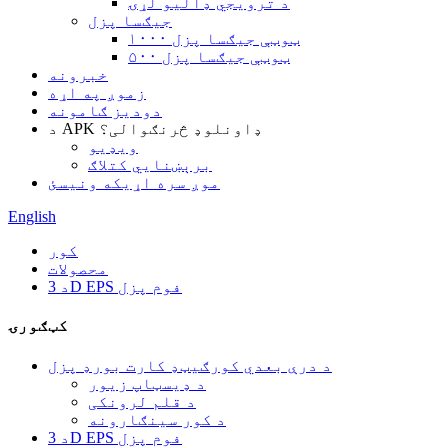
د ترویجي ډالیو لړۍ
جیګسا پزل
۱۰۰۰ ټوټې جیګسا پزل
۵۰۰ ټوټې جیګسا پزل
خبرونه
زموږ په اړه
دودیز ګامونه
د APK ډاونلوډ څرنګوالی؟
ویډیو
برېښنايي کتلاګ
موږ سره اړیکه ونیسئ
English
کور
محصولات
د 3D EPS فوم پزل
کټګورۍ
د درې بعدي کورګیټډ کارت بورډ پزل
د ډیسټاپ زیور
د قلم لرونکی
د کور سينګارونه
د 3D EPS فوم پزل