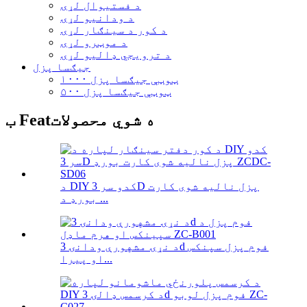
د فستیوال لړۍ
د ودانیو لړۍ
د کور د سينګار لړۍ
د موټرو لړۍ
د ترویجي ډالیو لړۍ
جیګسا پزل
۱۰۰۰ ټوټې جیګسا پزل
۵۰۰ ټوټې جیګسا پزل
ب Featه شوي محصولات
د DIY کدو سر 3D پزل نالیه شوی کارت
بورډ د ...
د نړۍ مشهورې ودانۍ 3d فوم پزل سپنکس
او پیرا...