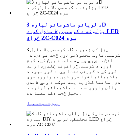
د لویانو ماشومانو لپاره 3D
پزلونه د کرسمس ولا ماډل کټ د LED
څراغ ZC-C024 سره
د کرسمس ولا ماډل 3D پزل کټ زموږ د
کرسمس هاوس محصولاتو لړۍ څخه یو دی. دا
انځور ښیي چې په واوره ورځ کې، ګرم
اور، د کرسمس څراغونه ځلیږي او په
کور کې د کورنۍ خندا وي. د کور بهر، د
ماشومانو لخوا جوړ شوی یو واوره سړی
دی، سانتا کلاز په پټه توګه د ونې لاندې
ډالۍ راوړي ... دا د ماشومانو لپاره د
تخیل څخه ډکه معما ده.
پوښتنه
تفصیل