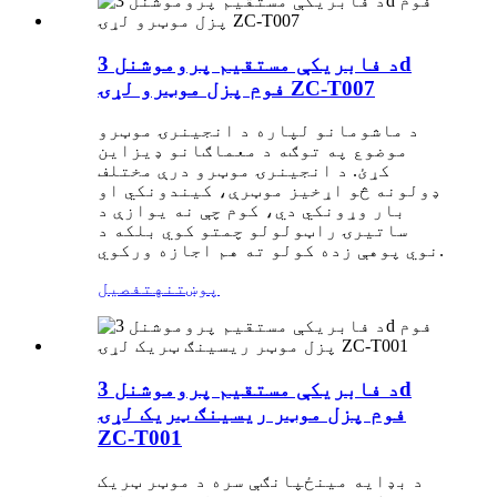
د فابریکې مستقیم پروموشنل 3d
فوم پزل موټرو لړۍ ZC-T007
د ماشومانو لپاره د انجینرۍ موټرو
موضوع په توګه د معماګانو ډیزاین
کړئ. د انجینرۍ موټرو درې مختلف
ډولونه څو اړخیز موټرې، کیندونکي او
بار وړونکي دي، کوم چې نه یوازې د
ساتیرۍ راټولولو چمتو کوي بلکه د
نوي پوهې زده کولو ته هم اجازه ورکوي.
پوښتنه
تفصیل
د فابریکې مستقیم پروموشنل 3d
فوم پزل موټر ریسینګ ټریک لړۍ
ZC-T001
د بډایه مینځپانګې سره د موټر ټریک