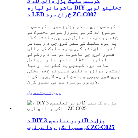
د 3D کرسمس سلیګ پزل ډالۍ
ماشومانو لپاره DIY تخلیقي لوبې
د LED څراغ سره ZC-C007
د کرسمس درې بعدي پزل زموږ د کرسمس د
موضوع له ګرمو پلورل شویو محصولاتو
څخه یو دی. دا ماډل ښیې چې سانتا کلاز
په یوه سلیګ کې سفر کوي چې د رینډیر
لخوا راښکته کیږي. په سلیګ کې ډالۍ
شتون لري چې ماشومانو ته د ورکولو
لپاره انتظار باسي. دا راټولول
اسانه دي، کینچی یا ګلو ته اړتیا
نشته، یوازې د فلیټ شیټونو څخه مخکې
پرې شوي ټوټې وباسئ او په لارښود کې د
لارښوونو سره سم یې بشپړ کړئ.
پوښتنه
تفصیل
د DIY لوبو تعلیمي 3D پزل د
کرسمس انګړ ودانۍ لړۍ ZC-C025