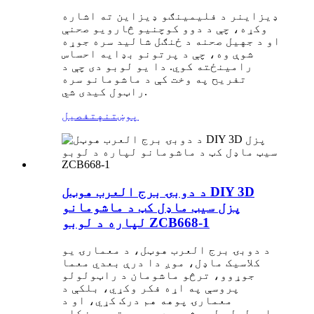
ډیزاینر د فلیمینګو ډیزاین ته اشاره
وکړه، چې د دوو کوچنیو څارویو صحنې
او د جهيل صحنه د ځنګل شالید سره جوړه
شوې وه، چې د پرتونو بډایه احساس
رامینځته کوي. دا یو لوبو دی چې د
تفریح ​​په وخت کې د ماشومانو سره
راټول کیدی شي.
پوښتنه
تفصیل
د دوبۍ برج العرب هوټل DIY 3D
پزل سیټ ماډل کټ د ماشومانو
لپاره د لوبو ZCB668-1
د دوبۍ برج العرب هوټل، د معمارۍ یو
کلاسیک ماډل، موږ دا درې بعدي معما
جوړوو، ترڅو ماشومان د راټولولو
پروسې په اړه فکر وکړي، بلکې د
معمارۍ پوهه هم درک کړي، او د
راټولولو له بشپړیدو وروسته یو ښکلی