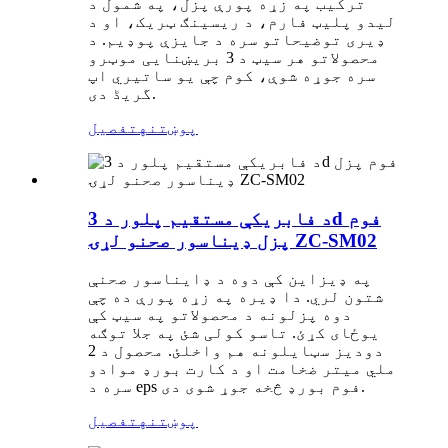
ترکیب په زړه پورې پزل، په شمول د
لیدو پلیټ فارم، د ریسینګ ټریک، او د
ډیری توضیحاتو سره د جایزې پوډیم. د
محصولاتو هر سیټ د 3 بریښنایی موټرو
سره جوړه شوې، کوم چې یو ساتیري اپ
گریڈ دی.
پوښتنه
تفصیل
د فابریکې مستقیم پلور د 3d فوم
پزل ډیناسور صحنو لړۍ ZC-SM02
په ډیزاین کې دوه د ډایناسور صحنې
شتون لري. دا ډیره په زړه پورې ده چې
دوه پزلونه د محصولاتو په سیټ کې
یوځای کړئ. تاسو کولی شئ په جلا توګه
دودیز سټایلونه هم واخلئ. محصول د 2
ملي میتر ضخامت او د کارت بورډ موادو
سره د eps فوم بورډ څخه جوړ شوی دی.
پوښتنه
تفصیل