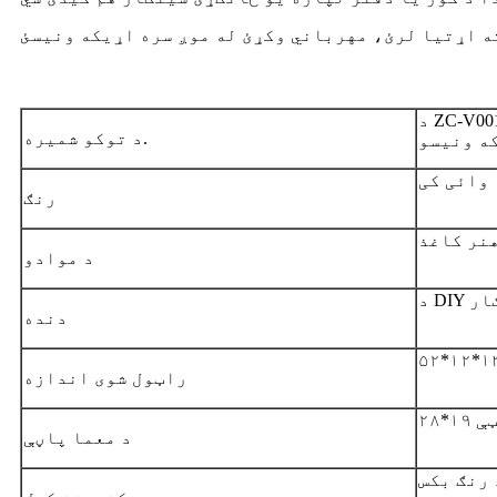
د ZC-V001A لپاره تفتیش وسپارئ، موږ به په
د توکو شمیره.
 وائی کی
رنګ
د موادو
ګار
دنده
راټول شوی اندازه
د معما پاڼې
 رنګ بکس