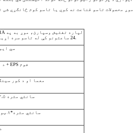
24 ساعتونو کې له تاسو سره اړیکه ونیسو.
سي ایم
د هنر کاغذ + EPS فوم
د DIY معما او د کور سين
۵۲*۱۲*۱۳.۵ سانتي متره
۲۸*۱۹ سانتي متره*۸ ټوټې
د