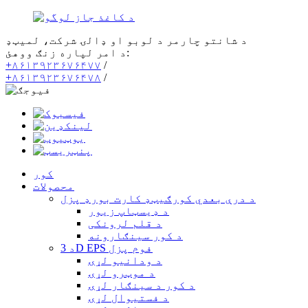
د شانتو چارمر د لوبو او ډالۍ شرکت، لمیټډ
د امر لپاره زنګ ووهئ:
+۸۶۱۳۹۲۳۶۷۶۴۷۷
/
+۸۶۱۳۹۲۳۶۷۶۴۷۸
/
کور
محصولات
د درې بعدي کورګیټډ کارت بورډ پزل
د ډیسټاپ زیور
د قلم لرونکی
د کور سينګارونه
د 3D EPS فوم پزل
د ودانیو لړۍ
د موټرو لړۍ
د کور د سينګار لړۍ
د فستیوال لړۍ