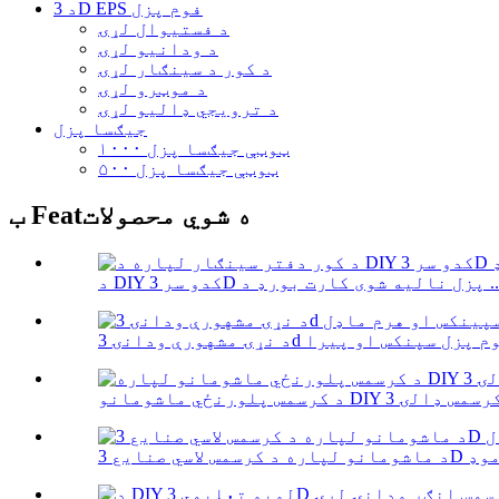
د 3D EPS فوم پزل
د فستیوال لړۍ
د ودانیو لړۍ
د کور د سينګار لړۍ
د موټرو لړۍ
د ترویجي ډالیو لړۍ
جیګسا پزل
۱۰۰۰ ټوټې جیګسا پزل
۵۰۰ ټوټې جیګسا پزل
ب Featه شوي محصولات
 3D پزل نالیه شوی کارت بورډ د ...