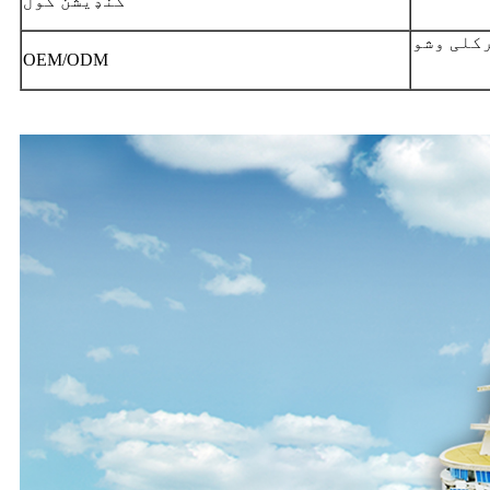
کنډیشن کول
کلی وشو
OEM/ODM