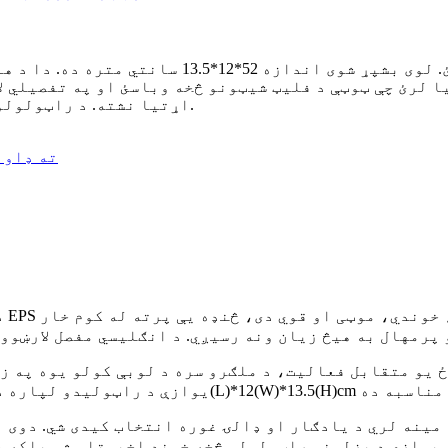
دا ماډل د لوکس کروز کښتیو عکسونو ته مراجعه وک
ا لرئ چې ټوټې د فلیټ شیټونو څخه وباسئ او په تفصیلي ل
اړتیا نشته. د راټولولو وروسته، دا به په کور کې یو زړه راښکونکی سینګار وي.
PDF ته ډا
د ماډ
 یو متقابل فعالیت، د ملګرو سره د لوبې کولو یوه په ز
 مینه لري د یادګار او ډالۍ غوره انتخاب کیدی شي. دوی ن
یوازې د پزلونو راټولولو څخه خوند اخیستلی شي بلکه دا د کور یا دفتر لپاره یو ځانګړی سینګار هم کیدی شي.