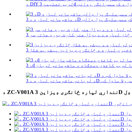
 شپ ماډل