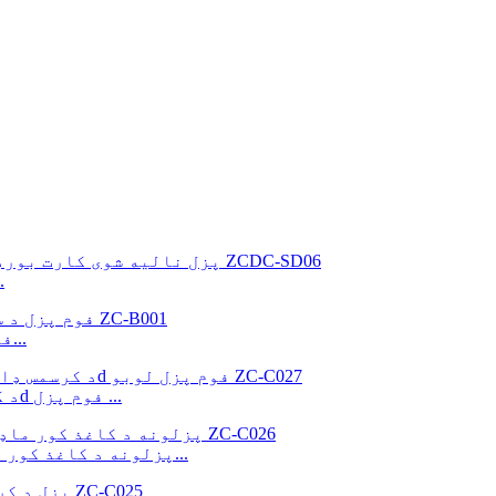
د DIY کدو سر
د نړۍ مشهورې ودانۍ 3d فوم پزل سپنکس او پیرا...
د کرسمس پلورنځي ماشومانو DIY د کرسمس ډالۍ 3d فوم پزل ...
د ماشومانو لپاره د کرسمس لاسي صنایع 3D پزلونه د کاغذ کور موډ...