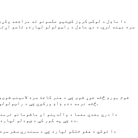
سره مینه لري. د دې ماډل د راټولولو لپاره، تاسو اړتی
څخه نرمه ده، ډاډ ورکوي چې د راټولولو پرمهال به هیڅ زیان ونه رسیږي. د انګلیسي مفصل لارښوونې پکې شاملې دي، د پوهیدو او تعقیب لپاره اسانه دي.
دا درې بعدي معما د والدینو او ماشومانو ترمنځ
یوازې د راټولیدو لپاره د تفریح ​​یوه لوبه کیدی شي. د بشپړ شوي ماډل اندازه 52(L)*12(W)*13.5(H)cm ده چې په کور کې د ښودلو لپاره مناسبه ده.
دا توکي د هغو خلکو لپاره چې د سمندري سفر سره