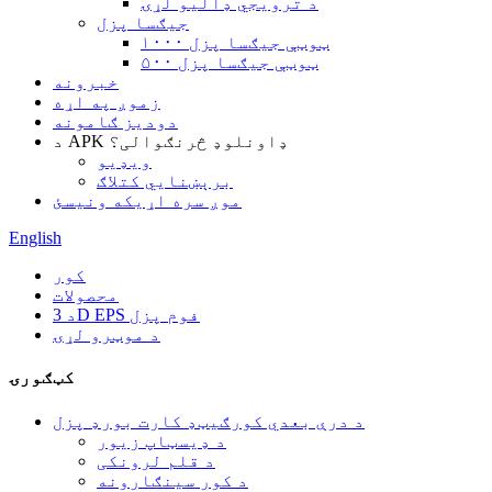
د ترویجي ډالیو لړۍ
جیګسا پزل
۱۰۰۰ ټوټې جیګسا پزل
۵۰۰ ټوټې جیګسا پزل
خبرونه
زموږ په اړه
دودیز ګامونه
د APK ډاونلوډ څرنګوالی؟
ویډیو
برېښنايي کتلاګ
موږ سره اړیکه ونیسئ
English
کور
محصولات
د 3D EPS فوم پزل
د موټرو لړۍ
کټګورۍ
د درې بعدي کورګیټډ کارت بورډ پزل
د ډیسټاپ زیور
د قلم لرونکی
د کور سينګارونه