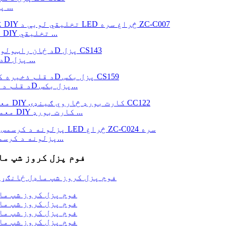
د DIY لوبو تعلیمي 3d پزل د کرسمس انګړ ودانۍ ...
د ماشومانو لپاره د 3D کرسمس سلیګ پزل ډالۍ DIY تخلیقي ...
د ځان لپاره د دیوال هنر کارت بورډ هاتی سر 3D پزل ...
د قلم د ذخیرې لپاره د ځانګړي ډیزاین پیشو په شکل 3D پزل بکس...
د 3d معما لوبو کاغذي دستګاه د ماشومانو لویان DIY کارت بورډ ...
د لویانو ماشومانو لپاره د 3D پزلونه د کرسمس ولا ماډل کټ...
د ZC-V001A نندارې لپاره ځانګړی ډیزاین 3D فوم پزل کروز