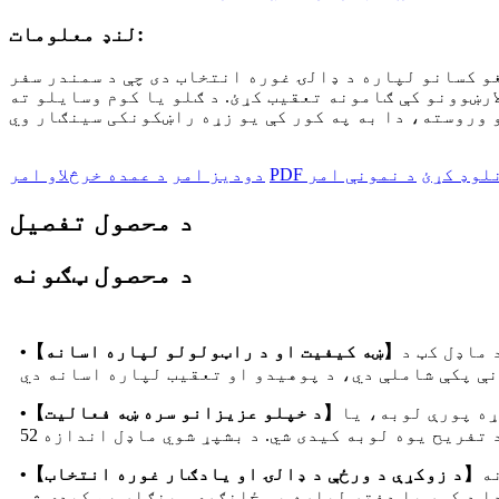
لنډ معلومات:
ړئ. لوی بشپړ شوی اندازه 52*12*13.5 سانتي متره ده. دا د هغو کسانو لپاره د ډالۍ غوره انتخاب دی چې د سمندر سفر
ارښوونو کې ګامونه تعقیب کړئ. د ګلو یا کوم وسایلو ته
ونلوډ کړئ
د نمونې امر
دودیز امر
د عمده خرڅلاو امر
د محصول تفصیل
د محصول ټګونه
ل کټ د EPS فوم بورډ څخه جوړ شوی چې د هنر کاغذ سره لامینټ شوی، خوندي، موټی او قوي دی، څنډه یې پرته له کوم خار
•【ښه کیفیت او د راټولولو لپاره اسانه】
ړه پورې لوبه، یا
•【د خپلو عزیزانو سره ښه فعالیت】
ه
•【د زوکړې د ورځې د ډالۍ او یادګار غوره انتخاب】